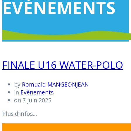
EVÈNEMENTS
FINALE U16 WATER-POLO
by
Romuald MANGEONJEAN
in
Evènements
on 7 juin 2025
Plus d’infos…