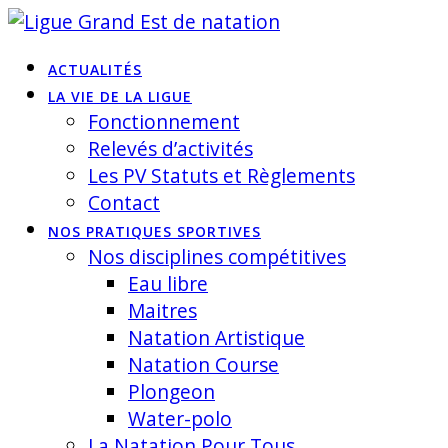
Skip
to
ACTUALITÉS
content
LA VIE DE LA LIGUE
Fonctionnement
Relevés d’activités
Les PV Statuts et Règlements
Contact
NOS PRATIQUES SPORTIVES
Nos disciplines compétitives
Eau libre
Maitres
Natation Artistique
Natation Course
Plongeon
Water-polo
La Natation Pour Tous