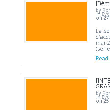
[3èm
by
Ro
in
Evè
on 27
La So
d’acc
mai 2
(séri
Read
[INT
GRAN
by
Ro
in
Evè
on 25