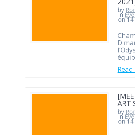
2021
by
Ro
in
Evè
on 14 
Champ
Diman
l’Ody
équip
Read
[MEE
ARTI
by
Ro
in
Evè
on 14 