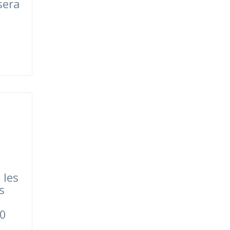
sera
 les
s
10