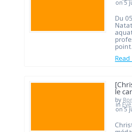
on 5 j
Du 05
Natat
aquat
profe
poin
Read
[Chr
le ca
by
Ro
in
Evè
on 5 j
Chris
médai