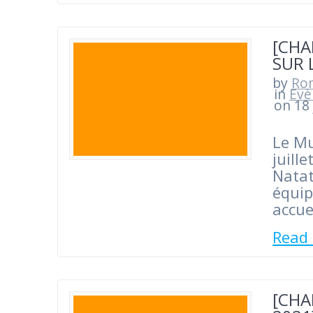
[CHA
SUR 
by
Ro
in
Evè
on 18 
Le Mu
juill
Natat
équip
accue
Read
[CHA