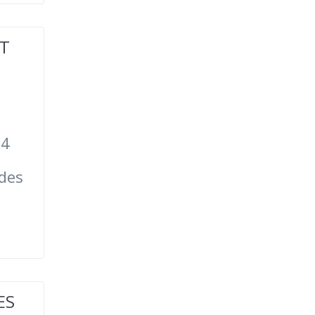
CT
 4
 des
ES