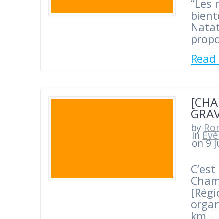
“Les 
bient
Natat
propo
Read
[CHA
GRAV
by
Ro
in
Evè
on 9 j
C’est
Champ
[Régi
organ
km…