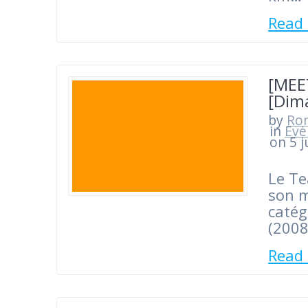
Read
[MEE
[Dim
by
Ro
in
Evè
on 5 j
Le Te
son m
catég
(200
Read