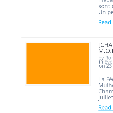
sont 
Un p
Read
[CHA
M.O.
by
Ro
in
Evè
on 23 
La Fé
Mulho
Champ
juill
Read