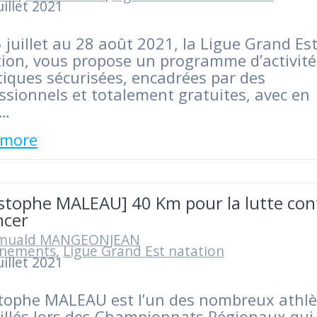
uillet 2021
 juillet au 28 août 2021, la Ligue Grand Es
ion, vous propose un programme d’activité
iques sécurisées, encadrées par des
ssionnels et totalement gratuites, avec en
t…
 more
istophe MALEAU] 40 Km pour la lutte con
ncer
muald MANGEONJEAN
nements
,
Ligue Grand Est natation
uillet 2021
tophe MALEAU est l’un des nombreux athlè
llés lors des Championnats Régionaux qui