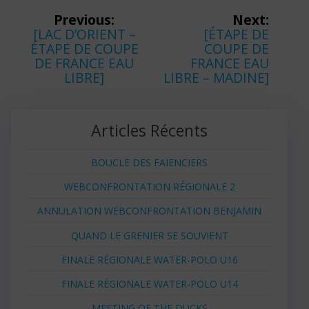
Navigation
Previous:
Next:
Previous
Next
[LAC D’ORIENT –
[ÉTAPE DE
de
post:
post:
ÉTAPE DE COUPE
COUPE DE
DE FRANCE EAU
FRANCE EAU
l’article
LIBRE]
LIBRE – MADINE]
Articles Récents
BOUCLE DES FAIENCIERS
WEBCONFRONTATION RÉGIONALE 2
ANNULATION WEBCONFRONTATION BENJAMIN
QUAND LE GRENIER SE SOUVIENT
FINALE RÉGIONALE WATER-POLO U16
FINALE RÉGIONALE WATER-POLO U14
MEETING OF THE DUCKS