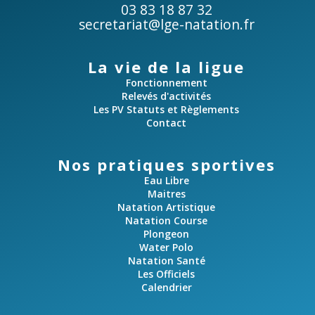
a
03 83 18 87 32
v
secretariat@lge-natation.fr
v
è
i
La vie de la ligue
n
Fonctionnement
e
g
Relevés d'activités
m
Les PV Statuts et Règlements
a
Contact
e
t
n
Nos pratiques sportives
t
i
Eau Libre
Maitres
Natation Artistique
o
Natation Course
Plongeon
n
Water Polo
Natation Santé
d
Les Officiels
Calendrier
e