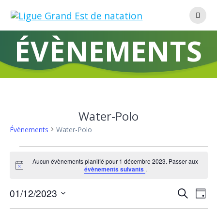
Skip
to
content
ÉVÈNEMENTS
Water-Polo
Évènements
Water-Polo
Évènements
Aucun évènements planifié pour 1 décembre 2023. Passer aux
Notice
évènements suivants
.
for
R
01/12/2023
1
N
Recherche
Jour
Sélectionnez
a
e
une