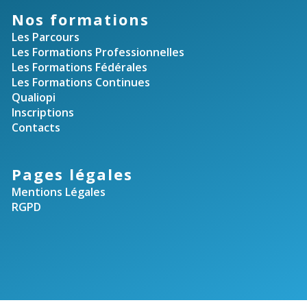
u
t
Nos formations
e
Les Parcours
n
s
Les Formations Professionnelles
Les Formations Fédérales
a
É
Les Formations Continues
Qualiopi
v
v
Inscriptions
è
Contacts
i
n
g
Pages légales
e
Mentions Légales
m
a
RGPD
e
t
n
i
t