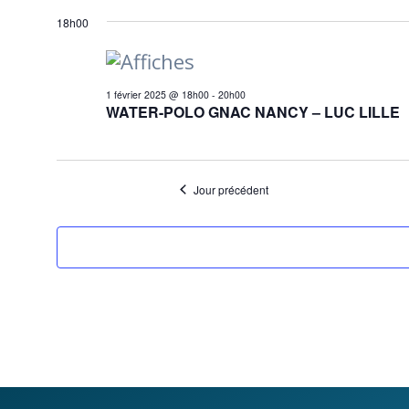
Sélectionnez
for
18h00
une
date.
1
1 février 2025 @ 18h00
-
20h00
février
WATER-POLO GNAC NANCY – LUC LILLE
2025
Jour précédent