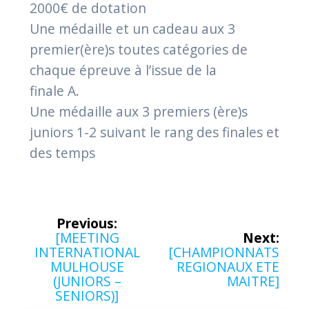
2000€ de dotation
Une médaille et un cadeau aux 3
premier(ère)s toutes catégories de
chaque épreuve à l’issue de la
finale A.
Une médaille aux 3 premiers (ère)s
juniors 1-2 suivant le rang des finales et
des temps
Navigation
Previous:
Previous
[MEETING
Next:
de
post:
Next
INTERNATIONAL
[CHAMPIONNATS
post:
MULHOUSE
REGIONAUX ETE
l’article
(JUNIORS –
MAITRE]
SENIORS)]