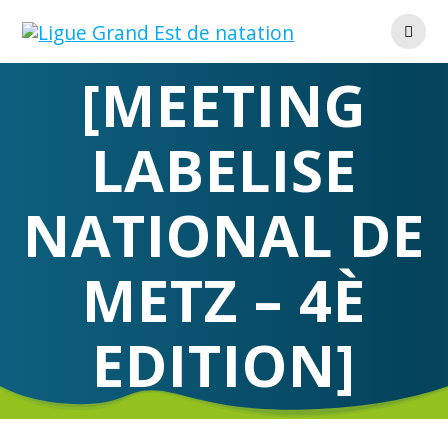
Skip
to
content
[MEETING
LABELISE
NATIONAL DE
METZ – 4È
EDITION]