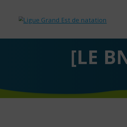
Skip
to
content
[LE B