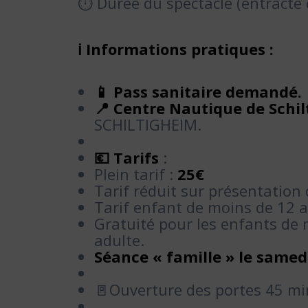
⏱ Durée du spectacle (entracte 
ℹ️
Informations pratiques :
📱 Pass sanitaire demandé.
📍 Centre Nautique de Schi
SCHILTIGHEIM.
💶 Tarifs
:
Plein tarif :
25€
Tarif réduit sur présentation d
Tarif enfant de moins de 12 
Gratuité pour les enfants de 
adulte.
Séance « famille » le samedi
🚪Ouverture des portes 45 mi