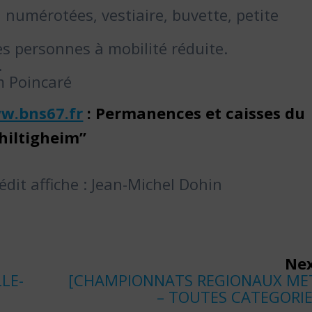
 numérotées, vestiaire, buvette, petite
les personnes à mobilité réduite.
.
m Poincaré
w.bns67.fr
: Permanences et caisses du
hiltigheim”
édit affiche : Jean-Michel Dohin
Nex
Next
LE-
[CHAMPIONNATS REGIONAUX ME
post:
– TOUTES CATEGORIE