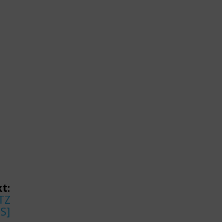
t:
TZ
S]