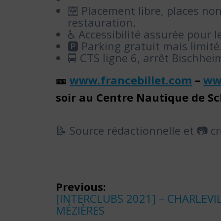
🈳 Placement libre, places non
restauration.
♿️ Accessibilité assurée pour 
🅿️ Parking gratuit mais limité
🚍 CTS ligne 6, arrêt Bischhei
🎫
www.francebillet.com
–
ww
soir au Centre Nautique de Sc
📝 Source rédactionnelle et 📷 cr
Navigation
Previous:
Previous
[INTERCLUBS 2021] – CHARLEVIL
de
post:
MÉZIÈRES