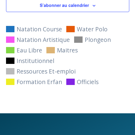
a
e
S’abonner au calendrier
v
v
É
è
i
v
n
Natation Course
Water Polo
e
g
è
Natation Artistique
Plongeon
m
a
Eau Libre
Maitres
n
e
Institutionnel
t
n
e
Ressources Et-emploi
t
i
m
Formation Erfan
Officiels
o
e
n
n
d
t
e
s