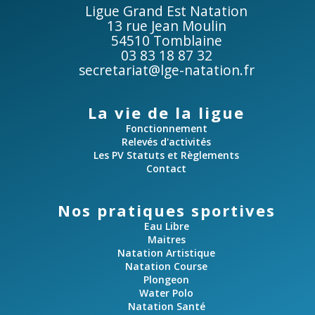
v
Ligue Grand Est Natation
13 rue Jean Moulin
u
54510 Tomblaine
03 83 18 87 32
e
secretariat@lge-natation.fr
s
La vie de la ligue
É
Fonctionnement
Relevés d'activités
v
Les PV Statuts et Règlements
Contact
è
Nos pratiques sportives
n
Eau Libre
Maitres
e
Natation Artistique
Natation Course
m
Plongeon
Water Polo
e
Natation Santé