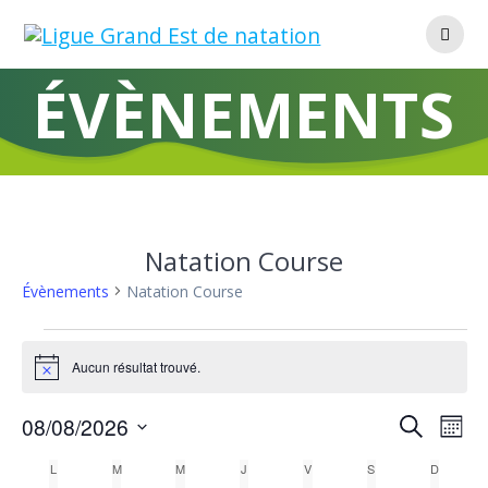
Skip
to
content
ÉVÈNEMENTS
Natation Course
Évènements
Natation Course
Évènements
Aucun résultat trouvé.
Notice
R
08/08/2026
N
Recherche
Mois
Sélectionnez
a
e
C
L
LUNDI
M
MARDI
M
MERCREDI
J
JEUDI
V
VENDREDI
S
SAMEDI
D
DIMANC
une