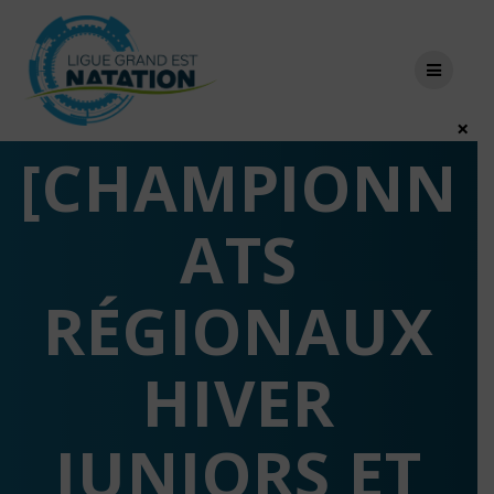
Skip
to
content
×
[CHAMPIONN
ATS
RÉGIONAUX
HIVER
JUNIORS ET