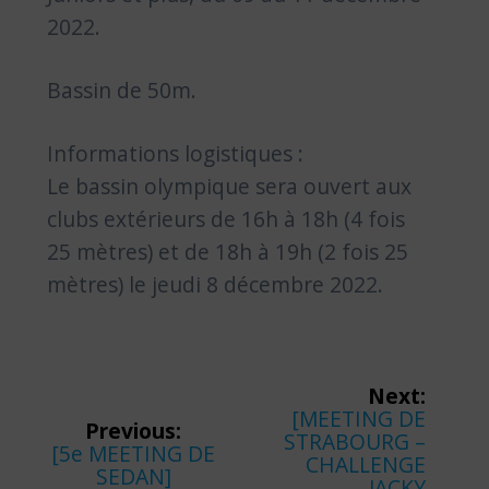
2022.
Bassin de 50m.
Informations logistiques :
Le bassin olympique sera ouvert aux
clubs extérieurs de 16h à 18h (4 fois
25 mètres) et de 18h à 19h (2 fois 25
mètres) le jeudi 8 décembre 2022.
Navigation
Next:
Next
[MEETING DE
de
Previous:
post:
STRABOURG –
Previous
[5e MEETING DE
CHALLENGE
l’article
post:
SEDAN]
JACKY