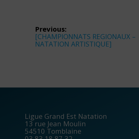
Navigation
Previous:
de
Previous
[CHAMPIONNATS REGIONAUX –
post:
NATATION ARTISTIQUE]
l’article
Ligue Grand Est Natation
13 rue Jean Moulin
54510 Tomblaine
03 83 18 87 32