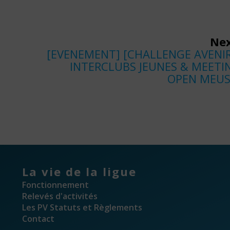
Nex
Next
[EVENEMENT] [CHALLENGE AVENIR
post:
INTERCLUBS JEUNES & MEETI
OPEN MEUS
La vie de la ligue
Fonctionnement
Relevés d'activités
Les PV Statuts et Règlements
Contact