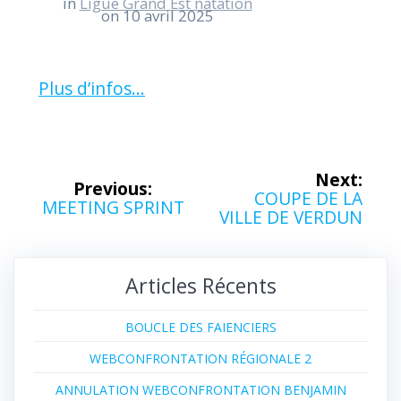
in
Ligue Grand Est natation
on 10 avril 2025
Plus d’infos…
Navigation
Next:
Previous:
Next
COUPE DE LA
de
Previous
MEETING SPRINT
post:
VILLE DE VERDUN
post:
l’article
Articles Récents
BOUCLE DES FAIENCIERS
WEBCONFRONTATION RÉGIONALE 2
ANNULATION WEBCONFRONTATION BENJAMIN