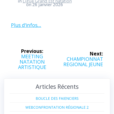
in
Ligue Grand Est natation
on 26 janvier 2026
Plus d’infos…
Navigation
Previous:
Next:
Previous
MEETING
de
Next
CHAMPIONNAT
post:
NATATION
post:
REGIONAL JEUNE
ARTISTIQUE
l’article
Articles Récents
BOUCLE DES FAIENCIERS
WEBCONFRONTATION RÉGIONALE 2