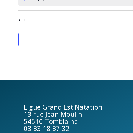
Notice
e
Juil
r
d
e
É
v
è
Ligue Grand Est Natation
n
13 rue Jean Moulin
54510 Tomblaine
e
03 83 18 87 32