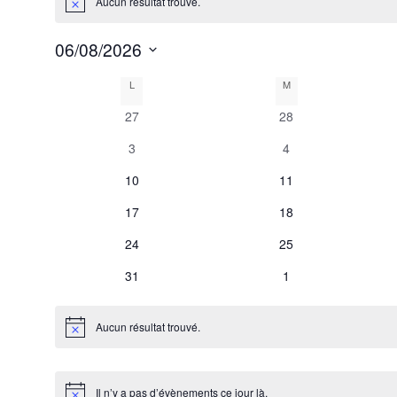
Aucun résultat trouvé.
Notice
06/08/2026
Sélectionnez
C
L
LUNDI
M
MARDI
une
0
0
date.
27
28
a
évènements
évènements
0
0
3
4
l
évènements
évènements
0
0
10
11
évènements
évènements
e
0
0
17
18
évènements
évènements
0
0
24
25
n
évènements
évènements
0
0
31
1
d
évènements
évènements
Aucun résultat trouvé.
Notice
r
i
Il n’y a pas d’évènements ce jour là.