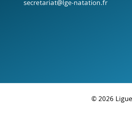
secretariat@lge-natation.fr
m
e
n
t
s
© 2026 Ligue