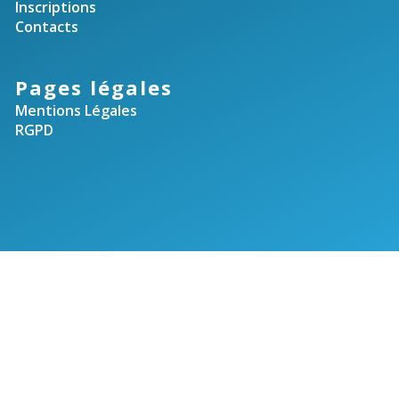
Inscriptions
i
t
Contacts
o
Pages légales
n
Mentions Légales
RGPD
d
e
v
u
e
s