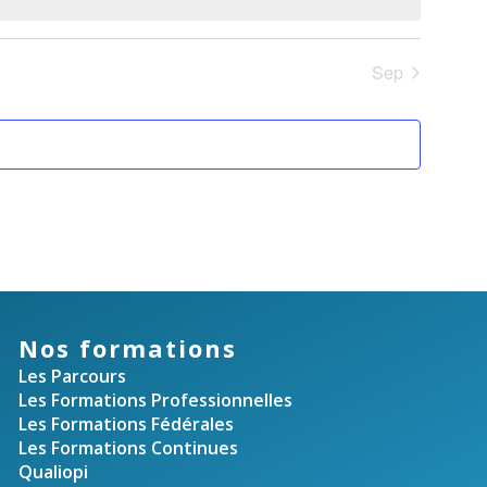
e
e
e
v
Sep
u
t
e
n
s
a
É
v
v
è
i
n
Nos formations
g
e
Les Parcours
m
a
Les Formations Professionnelles
Les Formations Fédérales
e
Les Formations Continues
t
n
Qualiopi