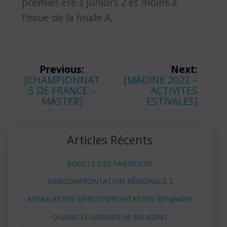
premier.ère.s Juniors 2 et moins à
l’issue de la finale A.
Navigation
Previous:
Next:
Previous
Next
[CHAMPIONNAT
[MADINE 2022 –
de
post:
post:
S DE FRANCE –
ACTIVITES
MASTER]
ESTIVALES]
l’article
Articles Récents
BOUCLE DES FAIENCIERS
WEBCONFRONTATION RÉGIONALE 2
ANNULATION WEBCONFRONTATION BENJAMIN
QUAND LE GRENIER SE SOUVIENT