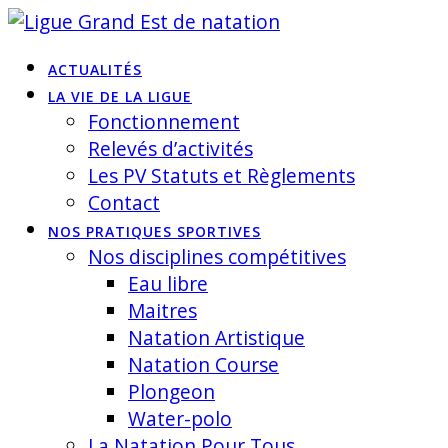
Skip
to
ACTUALITÉS
content
LA VIE DE LA LIGUE
Fonctionnement
Relevés d’activités
Les PV Statuts et Règlements
Contact
NOS PRATIQUES SPORTIVES
Nos disciplines compétitives
Eau libre
Maitres
Natation Artistique
Natation Course
Plongeon
Water-polo
La Natation Pour Tous