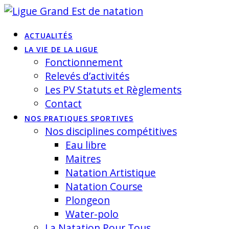
Skip
to
ACTUALITÉS
content
LA VIE DE LA LIGUE
Fonctionnement
Relevés d’activités
Les PV Statuts et Règlements
Contact
NOS PRATIQUES SPORTIVES
Nos disciplines compétitives
Eau libre
Maitres
Natation Artistique
Natation Course
Plongeon
Water-polo
La Natation Pour Tous