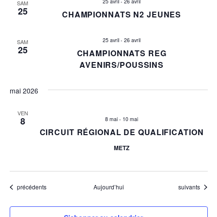
25 avril
-
26 avril
SAM
É
25
CHAMPIONNATS N2 JEUNES
v
25 avril
-
26 avril
SAM
è
25
CHAMPIONNATS REG
AVENIRS/POUSSINS
n
e
mai 2026
m
VEN
8
8 mai
-
10 mai
e
CIRCUIT RÉGIONAL DE QUALIFICATION
METZ
n
t
Évènements
Évènements
précédents
Aujourd’hui
suivants
s