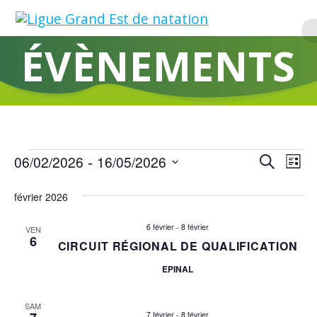
Skip
to
content
ÉVÈNEMENTS
 - 
R
Évènements
06/02/2026
16/05/2026
N
Recherche
Liste
Sélectionnez
a
e
une
février 2026
v
date.
c
i
6 février
-
8 février
VEN
6
CIRCUIT RÉGIONAL DE QUALIFICATION
h
g
EPINAL
a
e
t
r
SAM
i
7 février
-
8 février