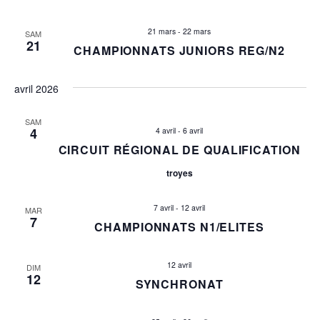
a
e
t
n
21 mars
-
22 mars
SAM
21
CHAMPIONNATS JUNIORS REG/N2
t
i
avril 2026
o
n
SAM
4
4 avril
-
6 avril
CIRCUIT RÉGIONAL DE QUALIFICATION
d
troyes
e
7 avril
-
12 avril
v
MAR
7
CHAMPIONNATS N1/ELITES
u
12 avril
DIM
e
12
SYNCHRONAT
s