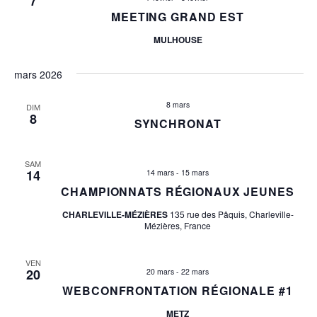
7
MEETING GRAND EST
o
c
MULHOUSE
n
h
d
mars 2026
e
e
8 mars
v
DIM
e
8
SYNCHRONAT
u
t
e
SAM
n
s
14
14 mars
-
15 mars
CHAMPIONNATS RÉGIONAUX JEUNES
É
a
CHARLEVILLE-MÉZIÈRES
135 rue des Pâquis, Charleville-
v
Mézières, France
v
è
i
n
VEN
20
20 mars
-
22 mars
e
g
WEBCONFRONTATION RÉGIONALE #1
m
METZ