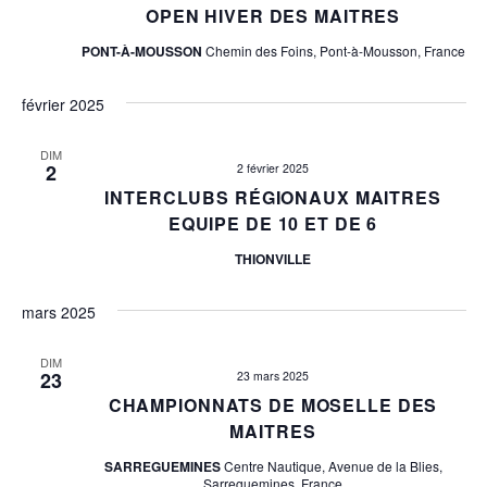
a
OPEN HIVER DES MAITRES
e
t
PONT-À-MOUSSON
Chemin des Foins, Pont-à-Mousson, France
r
i
février 2025
o
c
n
DIM
h
2
2 février 2025
d
INTERCLUBS RÉGIONAUX MAITRES
e
e
EQUIPE DE 10 ET DE 6
v
e
THIONVILLE
u
t
mars 2025
e
n
s
DIM
23
23 mars 2025
É
a
CHAMPIONNATS DE MOSELLE DES
v
MAITRES
v
è
SARREGUEMINES
Centre Nautique, Avenue de la Blies,
n
Sarreguemines, France