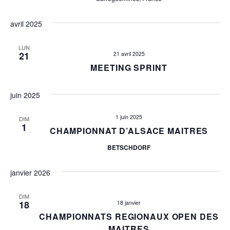
i
e
g
avril 2025
m
a
e
LUN
21
21 avril 2025
t
n
MEETING SPRINT
t
i
juin 2025
o
1 juin 2025
DIM
n
1
CHAMPIONNAT D’ALSACE MAITRES
d
BETSCHDORF
e
janvier 2026
v
DIM
18
18 janvier
u
CHAMPIONNATS REGIONAUX OPEN DES
MAITRES