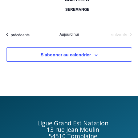
e
SEREMANGE
s
É
Évènements
Aujourd’hui
suivants
Évènements
précédents
v
è
S’abonner au calendrier
n
e
m
e
n
Ligue Grand Est Natation
13 rue Jean Moulin
t
54510 Tomblaine