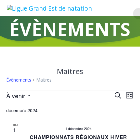
Skip
to
content
ÉVÈNEMENTS
Maitres
Évènements
Maitres
Évènements
R
À venir
N
Recherche
Liste
Sélectionnez
a
e
une
décembre 2024
v
date.
c
i
DIM
1
1 décembre 2024
h
g
CHAMPIONNATS RÉGIONAUX HIVER