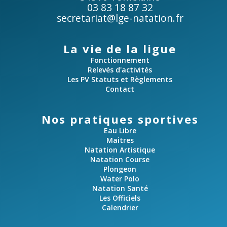
03 83 18 87 32
s
secretariat@lge-natation.fr
La vie de la ligue
Fonctionnement
Relevés d'activités
Les PV Statuts et Règlements
Contact
Nos pratiques sportives
Eau Libre
Maitres
Natation Artistique
Natation Course
Plongeon
Water Polo
Natation Santé
Les Officiels
Calendrier